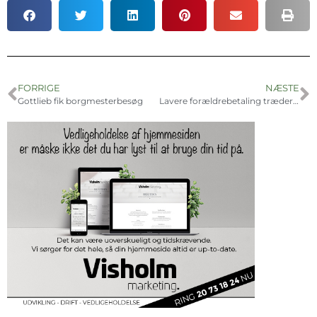
FORRIGE
NÆSTE
Gottlieb fik borgmesterbesøg
Lavere forældrebetaling træder i kraft fra juli