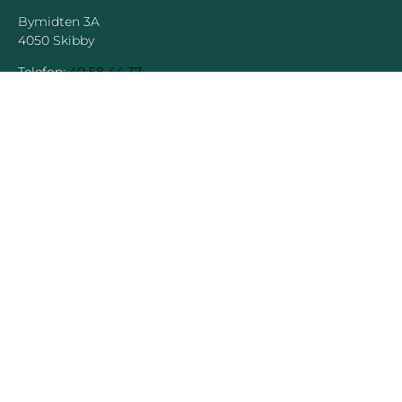
Bymidten 3A
4050 Skibby
Telefon:
40 58 44 37
Email:
patrick@hornsherredlokalavis.dk
INFORMATION
SERVICE
Om os
Jeg har ikke
modtaget avisen
Kontakt os
Se tidligere udgaver
Prisliste
Indsend læserbrev
Annoncer
Forretningsbetingelser