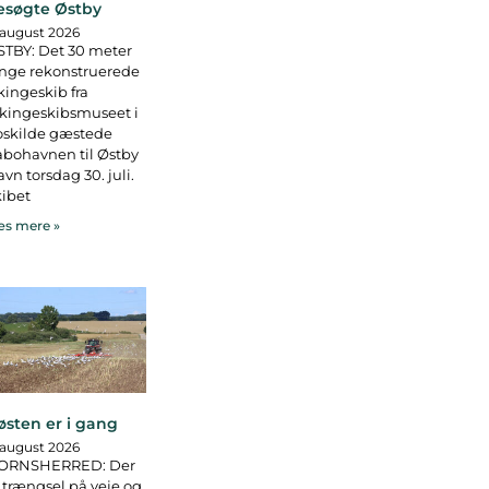
esøgte Østby
 august 2026
TBY: Det 30 meter
nge rekonstruerede
kingeskib fra
kingeskibsmuseet i
oskilde gæstede
bohavnen til Østby
vn torsdag 30. juli.
ibet
s mere »
østen er i gang
 august 2026
ORNSHERRED: Der
 trængsel på veje og