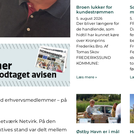
Broen lukker for
S
kundestrømmen
m
5. august 2026
5.
Der bliver længere for
F
de handlende, som
D
hidtil har kunnet køre
fe
over Kronprins
b
Frederiks Bro. Af
F
Tomas Skov
Fe
FREDERIKSSUND
st
KOMMUNE:
to
fø
Læs mere »
Læ
ed erhvervsmedlemmer – på
snetværk Netvirk. På den
Aktives stand var delt mellem
Østby Havn er i mål
H