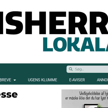
BREVE
UGENS KLUMME
E-AVISER
ANNO
esse