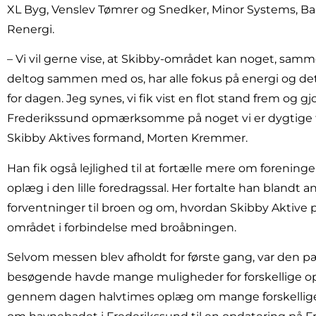
XL Byg, Venslev Tømrer og Snedker, Minor Systems, B
Renergi.
– Vi vil gerne vise, at Skibby-området kan noget, sa
deltog sammen med os, har alle fokus på energi og det
for dagen. Jeg synes, vi fik vist en flot stand frem og 
Frederikssund opmærksomme på noget vi er dygtige til
Skibby Aktives formand, Morten Kremmer.
Han fik også lejlighed til at fortælle mere om forening
oplæg i den lille foredragssal. Her fortalte han blandt
forventninger til broen og om, hvordan Skibby Aktive
området i forbindelse med broåbningen.
Selvom messen blev afholdt for første gang, var den p
besøgende havde mange muligheder for forskellige opl
gennem dagen halvtimes oplæg om mange forskellige e