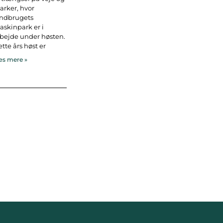
rker, hvor
andbrugets
skinpark er i
bejde under høsten.
tte års høst er
s mere »