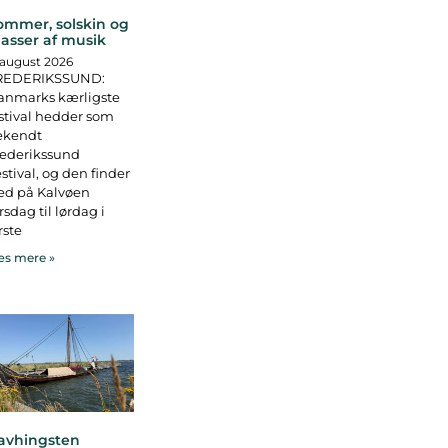
ommer, solskin og
asser af musik
 august 2026
REDERIKSSUND:
anmarks kærligste
stival hedder som
ekendt
rederikssund
stival, og den finder
ed på Kalvøen
rsdag til lørdag i
rste
s mere »
avhingsten