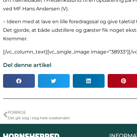
om havnebadet i Frederikssund til en opdatering på 
ved MF Hans Andersen (V).
– Ideen med at lave en lille foredragssal og give taletid ti
Det gjorde, at både udstillere og gæster fik noget ek
Kremmer.
[/vc_column_text][vc_single_image image=”38933″][/v
Del denne artikel
FORRIGE
Det gik slag i slag hele weekenden
INFORMA