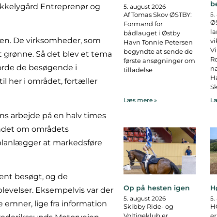
b
akkelygård Entreprenør og
5. august 2026
Af Tomas Skov ØSTBY:
5.
ØS
Formand for
la
bådlauget i Østby
mmen. De virksomheder, som
vi
Havn Tonnie Petersen
Vi
begyndte at sende de
 grønne. Så det blev et tema
R
første ansøgninger om
gjorde de besøgende i
na
tilladelse
Ha
 her i området, fortæller
Sk
Læs mere »
Læ
ens arbejde på en halv times
 andet om områdets
 planlægger at markedsføre
ænt besøgt, og de
Op på hesten igen
H
evelser. Eksempelvis var der
5. august 2026
5.
mner, lige fra information
Skibby Ride- og
H
Voltigeklub er
er