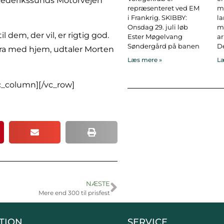
Frederikssunds Motorvejen
repræsenteret ved EM
ma
i Frankrig. SKIBBY:
l
Onsdag 29. juli løb
ma
l dem, der vil, er rigtig god.
Ester Møgelvang
ar
Søndergård på banen
De
stra med hjem, udtaler Morten
Læs mere »
Læ
c_column][/vc_row]
NÆSTE
Mere end 300 til prisfest
TION
SERVICE