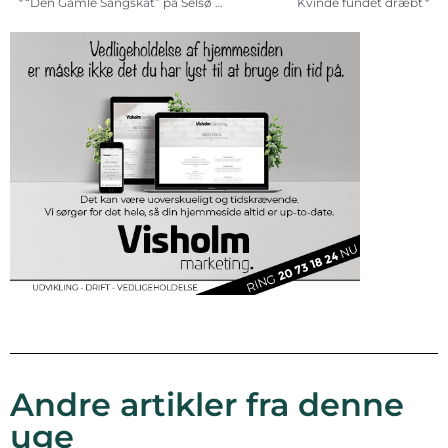
“Den Gamle Sangskat” på Selsø Slot
Kvinde fundet dræbt
Andre artikler fra denne
uge