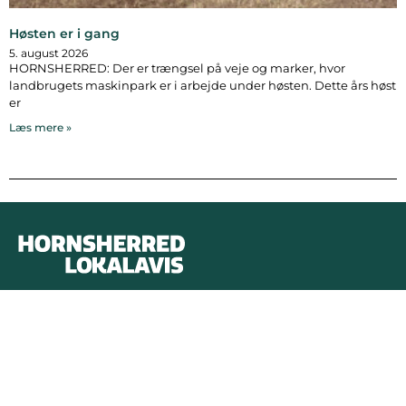
Høsten er i gang
5. august 2026
HORNSHERRED: Der er trængsel på veje og marker, hvor
landbrugets maskinpark er i arbejde under høsten. Dette års høst
er
Læs mere »
Bymidten 3A
4050 Skibby
Telefon:
40 58 44 37
Email:
patrick@hornsherredlokalavis.dk