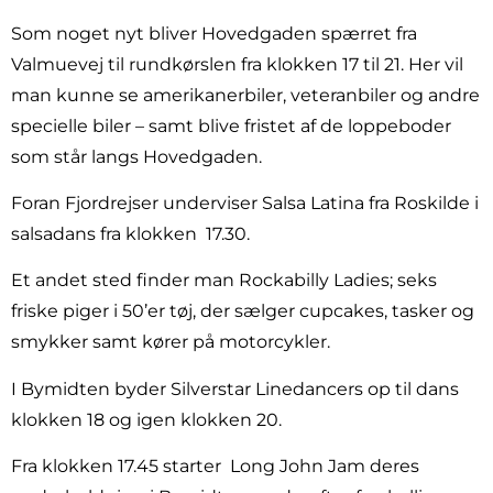
Som noget nyt bliver Hovedgaden spærret fra
Valmuevej til rundkørslen fra klokken 17 til 21. Her vil
man kunne se amerikanerbiler, veteranbiler og andre
specielle biler – samt blive fristet af de loppeboder
som står langs Hovedgaden.
Foran Fjordrejser underviser Salsa Latina fra Roskilde i
salsadans fra klokken
17.30.
Et andet sted finder man Rockabilly Ladies; seks
friske piger i 50’er tøj, der sælger cupcakes, tasker og
smykker samt kører på motorcykler.
I Bymidten byder Silverstar Linedancers op til dans
klokken 18 og igen klokken 20.
Fra klokken 17.45 starter
Long John Jam deres