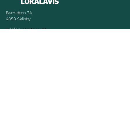
Bymidten 3A
4050 Skibby
Telefon:
40 58 44 37
Email:
patrick@hornsherredlokalavis.dk
INFORMATION
SERVICE
Om os
Jeg har ikke
modtaget avisen
Kontakt os
Se tidligere udgaver
Prisliste
Indsend læserbrev
Annoncer
Forretningsbetingelser