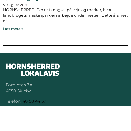
5. august 2026
HORNSHERRED: Der er trængsel på veje og marker, hvor
landbrugets maskinpark er i arbejde under høsten. Dette års høst
er
Læs mere »
Bymidten 3A
4050 Skibby
Telefon:
40 58 44 37
Email:
patrick@hornsherredlokalavis.dk