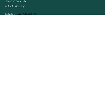
Bymidten 3A
4050 Skibby
Telefon:
40 58 44 37
Email:
patrick@hornsherredlokalavis.dk
INFORMATION
SERVICE
Om os
Jeg har ikke
modtaget avisen
Kontakt os
Se tidligere udgaver
Prisliste
Indsend læserbrev
Annoncer
Forretningsbetingelser
Visholm Marketing - 2023