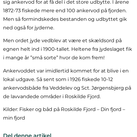
sig ankervod for at få del i det store udbytte. I årene
1872-73 fiskede mere end 100 ankervod på fjorden.
Men så formindskedes bestanden og udbyttet gik
ned også for jyderne.
Men ordet jyde vedblev at være et skældsord på
egnen helt ind i 1900-tallet. Heltene fra jydeslaget fik
i mange år ”små sorte” hvor de kom frem!
Ankervoddet var imidlertid kommet for at blive i en
lokal udgave. Så sent som i 1926 fiskede 10-12
ankervodsbåde fra Veddelev og Sct. Jørgensbjerg på
de lavvandede områder i Roskilde Fjord.
Kilder: Fisker og båd på Roskilde Fjord – Din fjord –
min fjord
Del denne artikel