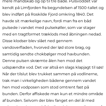
mere mandskab og op til tre både. Pulsvoddet var
kendt på Limfjorden fra begyndelsen af 1500-tallet og
blev indført på Roskilde Fjord omkring 1840. Det
havde sit mærkelige navn, fordi man fra en båd
pulsede i vandet med pulsekøller, som var stager
med en tragtformet træklods med åbningen nedad.
Disse klodser blev slået ned gennem
vandoverfladen, hvorved der lød store brag, og
samtidig sendte chokbølger mod havbunden.
Denne pulsen skræmte ålen hen mod det
udspændte vod. Det var altså en slags klapjagt til søs!
Når der tilslut blev trukket sammen på vodlinerne,
trak man i virkeligheden bådene gennem vandet
hen mod vodposen som stod omtrent fast på
bunden. Derfor affiskede man kun et mindre område
af bunden. Selvom der blev fanget en del ål med