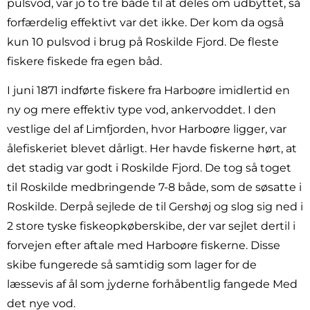
pulsvod, var jo to tre både til at deles om udbyttet, så
forfærdelig effektivt var det ikke. Der kom da også
kun 10 pulsvod i brug på Roskilde Fjord. De fleste
fiskere fiskede fra egen båd.
I juni 1871 indførte fiskere fra Harboøre imidlertid en
ny og mere effektiv type vod, ankervoddet. I den
vestlige del af Limfjorden, hvor Harboøre ligger, var
ålefiskeriet blevet dårligt. Her havde fiskerne hørt, at
det stadig var godt i Roskilde Fjord. De tog så toget
til Roskilde medbringende 7-8 både, som de søsatte i
Roskilde. Derpå sejlede de til Gershøj og slog sig ned i
2 store tyske fiskeopkøberskibe, der var sejlet dertil i
forvejen efter aftale med Harboøre fiskerne. Disse
skibe fungerede så samtidig som lager for de
læssevis af ål som jyderne forhåbentlig fangede Med
det nye vod.