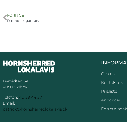
FORRIGE
Dæmoner går i arv
INFORMA
Om os
Bymidten 3A
Kontakt os
4050 Skibby
Prisliste
Telefon:
40 58 44 37
Annoncer
Email:
Forretningsb
patrick@hornsherredlokalavis.dk