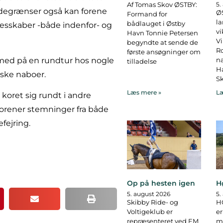
Af Tomas Skov ØSTBY:
5.
ndegrænser også kan forene
ØS
Formand for
la
bådlauget i Østby
esskaber -både indenfor- og
vi
Havn Tonnie Petersen
Vi
begyndte at sende de
R
første ansøgninger om
ed på en rundtur hos nogle
na
tilladelse
Ha
iske naboer.
Sk
Læs mere »
Læ
koret sig rundt i andre
forener stemninger fra både
fejring.
Op på hesten igen
H
5. august 2026
5.
Skibby Ride- og
H
Voltigeklub er
er
repræsenteret ved EM
ma