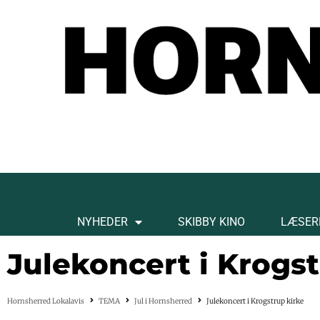
NYHEDER
SKIBBY KINO
LÆSER
Julekoncert i Krogst
Hornsherred Lokalavis
TEMA
Jul i Hornsherred
Julekoncert i Krogstrup kirke