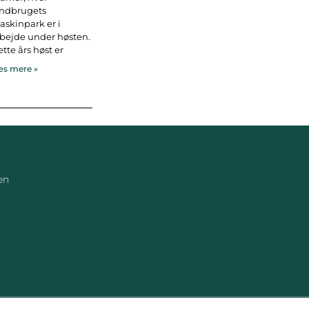
andbrugets
skinpark er i
bejde under høsten.
tte års høst er
s mere »
en