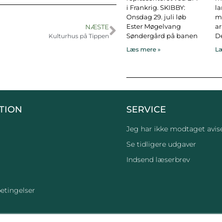
i Frankrig. SKIBBY:
l
Onsdag 29. juli løb
ma
Ester Møgelvang
ar
NÆSTE
Søndergård på banen
De
Kulturhus på Tippen
Læs mere »
Læ
TION
SERVICE
Jeg har ikke modtaget avis
Se tidligere udgaver
Indsend læserbrev
etingelser