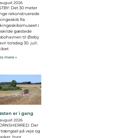
 august 2026
TBY: Det 30 meter
nge rekonstruerede
kingeskib fra
kingeskibsmuseet i
oskilde gæstede
bohavnen til Østby
vn torsdag 30. juli.
ibet
s mere »
østen er i gang
 august 2026
ORNSHERRED: Der
 trængsel på veje og
rker, hvor