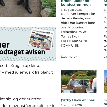
Broen lukker for
S
kundestrømmen
m
5. august 2026
5.
Der bliver længere for
F
de handlende, som
D
hidtil har kunnet køre
fe
over Kronprins
b
Frederiks Bro. Af
F
Tomas Skov
Fe
FREDERIKSSUND
st
KOMMUNE:
to
fø
Læs mere »
Læ
rt i Krogstrup kirke,
 – med julemusik fra blandt
 sig, og der er atter
Østby Havn er i mål
H
b
g de to ovenstående citater in
5. august 2026