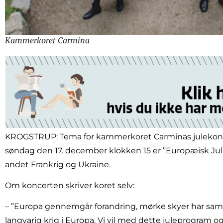
Kammerkoret Carmina
KROGSTRUP: Tema for kammerkoret Carminas julekonce
søndag den 17. december klokken 15 er ”Europæisk Jul”
andet Frankrig og Ukraine.
Om koncerten skriver koret selv:
– ”Europa gennemgår forandring, mørke skyer har samlet
langvarig krig i Europa. Vi vil med dette juleprogram o