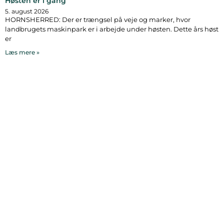
Høsten er i gang
5. august 2026
HORNSHERRED: Der er trængsel på veje og marker, hvor
landbrugets maskinpark er i arbejde under høsten. Dette års høst
er
Læs mere »
Bymidten 3A
4050 Skibby
Telefon:
40 58 44 37
Email:
patrick@hornsherredlokalavis.dk