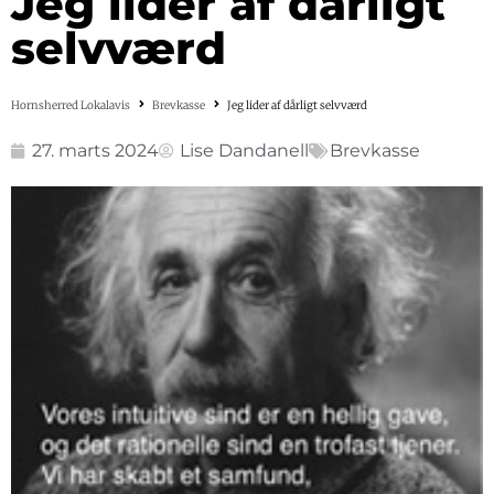
Jeg lider af dårligt
selvværd
Hornsherred Lokalavis
Brevkasse
Jeg lider af dårligt selvværd
27. marts 2024
Lise Dandanell
Brevkasse