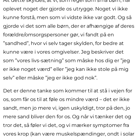
Alt dette skyldes, at vi, som regel som små børn, har
oplevet noget der gjorde os utrygge. Noget vi ikke
kunne forstå, men som vi vidste ikke var godt. Og så
gjorde vi det som alle børn, der er afhængige af deres
forældre/omsorgspersoner gør, vi fandt på en
”sandhed”, hvor vi selv tager skylden, for bedre at
kunne være i vores omgivelser. Jeg beskriver det
som ”vores livs-sætning” som måske hos dig er ”jeg
er ikke noget værd” eller ”jeg kan ikke stole på mig
selv” eller måske ”jeg er ikke god nok”.
Det er denne tanke som kommer til at stå i vejen for
os, som får os til at føle os mindre værd – det er ikke
sandt, men jo mere vi, igen uskyldigt, tror på den, jo
mere sand bliver den for os. Og når vi tænker det og
tror det, så føler vi det, og vi mærker symptomer fra
vores krop (kan være muskelspændinger, ondt i solar