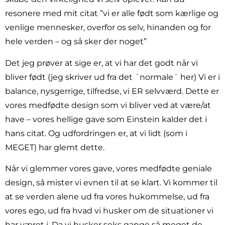
resonere med mit citat ”vi er alle født som kærlige og
venlige mennesker, overfor os selv, hinanden og for
hele verden – og så sker der noget”
Det jeg prøver at sige er, at vi har det godt når vi
bliver født (jeg skriver ud fra det ´normale´ her) Vi er i
balance, nysgerrige, tilfredse, vi ER selvværd. Dette er
vores medfødte design som vi bliver ved at være/at
have – vores hellige gave som Einstein kalder det i
hans citat. Og udfordringen er, at vi lidt (som i
MEGET) har glemt dette.
Når vi glemmer vores gave, vores medfødte geniale
design, så mister vi evnen til at se klart. Vi kommer til
at se verden alene ud fra vores hukommelse, ud fra
vores ego, ud fra hvad vi husker om de situationer vi
har været i. Da vi husker seks gange så meget de