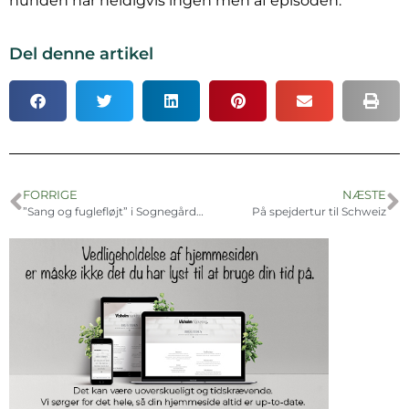
hunden har heldigvis ingen mén af episoden.
Del denne artikel
FORRIGE
NÆSTE
”Sang og fuglefløjt” i Sognegården
På spejdertur til Schweiz