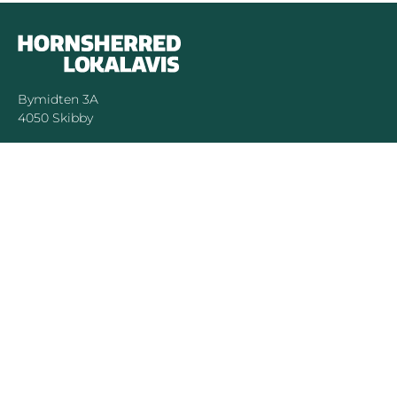
Bymidten 3A
4050 Skibby
Telefon:
40 58 44 37
Email:
patrick@hornsherredlokalavis.dk
INFORMATION
SERVICE
Om os
Jeg har ikke
modtaget avisen
Kontakt os
Se tidligere udgaver
Prisliste
Indsend læserbrev
Annoncer
Forretningsbetingelser