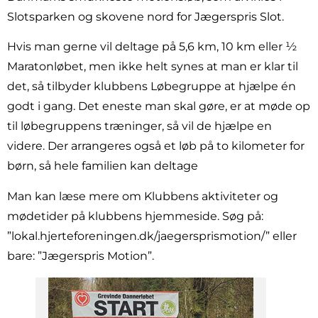
Slotsparken og skovene nord for Jægerspris Slot.
Hvis man gerne vil deltage på 5,6 km, 10 km eller ½
Maratonløbet, men ikke helt synes at man er klar til
det, så tilbyder klubbens Løbegruppe at hjælpe én
godt i gang. Det eneste man skal gøre, er at møde op
til løbegruppens træninger, så vil de hjælpe en
videre. Der arrangeres også et løb på to kilometer for
børn, så hele familien kan deltage
Man kan læse mere om Klubbens aktiviteter og
mødetider på klubbens hjemmeside. Søg på:
”lokal.hjerteforeningen.dk/jaegersprismotion/” eller
bare: ”Jægerspris Motion”.