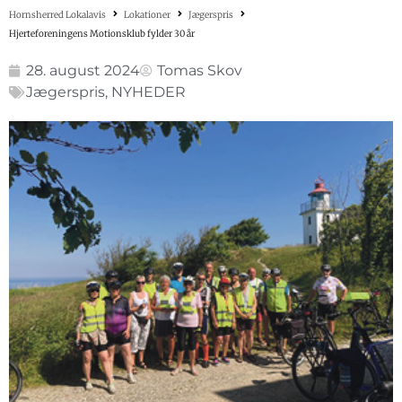
Hornsherred Lokalavis
Lokationer
Jægerspris
Hjerteforeningens Motionsklub fylder 30 år
28. august 2024
Tomas Skov
Jægerspris
,
NYHEDER