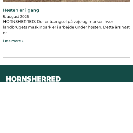
Høsten er i gang
5. august 2026
HORNSHERRED: Der er trængsel på veje og marker, hvor
landbrugets maskinpark er i arbejde under høsten. Dette års høst
er
Læs mere »
Bymidten 3A
4050 Skibby
Telefon:
40 58 44 37
Email:
patrick@hornsherredlokalavis.dk