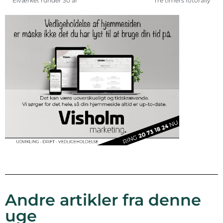
Elværket runder 30 år
Tre timers fotorally
Andre artikler fra denne
uge