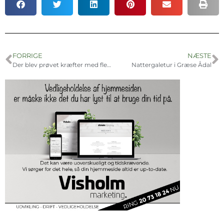
FORRIGE
NÆSTE
Der blev prøvet kræfter med flere sportsgrene
Nattergaletur i Græse Ådal