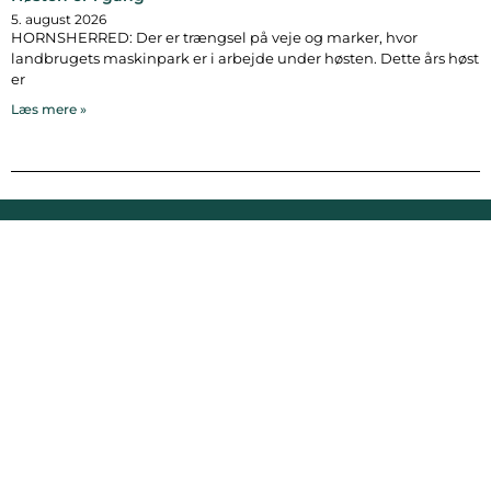
5. august 2026
HORNSHERRED: Der er trængsel på veje og marker, hvor
landbrugets maskinpark er i arbejde under høsten. Dette års høst
er
Læs mere »
Bymidten 3A
4050 Skibby
Telefon:
40 58 44 37
Email:
patrick@hornsherredlokalavis.dk