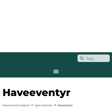
Haveeventyr
Hornsherred Lokalavis
Ugens klumme
Haveeventyr