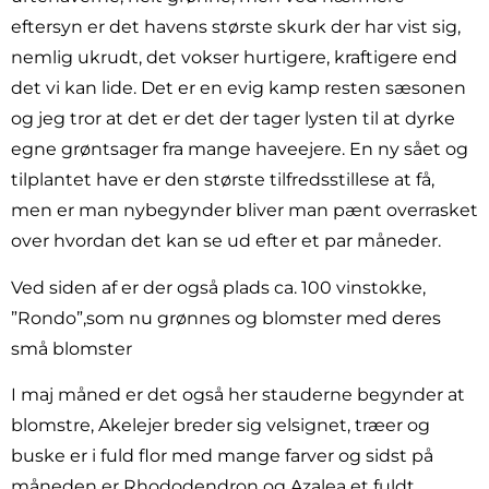
eftersyn er det havens største skurk der har vist sig,
nemlig ukrudt, det vokser hurtigere, kraftigere end
det vi kan lide. Det er en evig kamp resten sæsonen
og jeg tror at det er det der tager lysten til at dyrke
egne grøntsager fra mange haveejere. En ny sået og
tilplantet have er den største tilfredsstillese at få,
men er man nybegynder bliver man pænt overrasket
over hvordan det kan se ud efter et par måneder.
Ved siden af er der også plads ca. 100 vinstokke,
”Rondo”,som nu grønnes og blomster med deres
små blomster
I maj måned er det også her stauderne begynder at
blomstre, Akelejer breder sig velsignet, træer og
buske er i fuld flor med mange farver og sidst på
måneden er Rhododendron og Azalea et fuldt