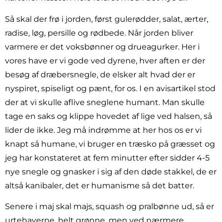
Så skal der frø i jorden, først gulerødder, salat, ærter,
radise, løg, persille og rødbede. Når jorden bliver
varmere er det voksbønner og drueagurker. Her i
vores have er vi gode ved dyrene, hver aften er der
besøg af dræbersnegle, de elsker alt hvad der er
nyspiret, spiseligt og pænt, for os. I en avisartikel stod
der at vi skulle aflive sneglene humant. Man skulle
tage en saks og klippe hovedet af lige ved halsen, så
lider de ikke. Jeg må indrømme at her hos os er vi
knapt så humane, vi bruger en træsko på græsset og
jeg har konstateret at fem minutter efter sidder 4-5
nye snegle og gnasker i sig af den døde stakkel, de er
altså kanibaler, det er humanisme så det batter.
Senere i maj skal majs, squash og pralbønne ud, så er
urtehaverne, helt grønne, men ved nærmere