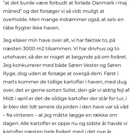
”at det burde være forbudt at forlade Danmark i maj
måned” og det forsøger vi så vidt muligt at
overholde. Men mange indrømmer også, at selv en
tåbe frygter ikke haven.
Jeg elsker min have over alt, vi har faktisk to, på
næsten 3000 m2 tilsammen. Vi har drivhus og to
urtehaver, så der er noget at begynde på om foråret.
Jeg konkurrerer med både Søren Vester og Søren
Ryge, dog uden at forsøge at overgå dem. Først i
marts kommer de tidlige kartofler i haven, med dug
over, det er gerne sorten Solist, den går vi aldrig fejl af.
Midt i april er det de sildige kartofler der står for tur, i
år blev det lidt senere da jorden i den have var så våd
– fra vinteren – at jeg måtte lægge en række om
dagen. Alle kartofler er oppe nu og sidste år havde vi
kartofler næsten hele foråret med i det nye år.