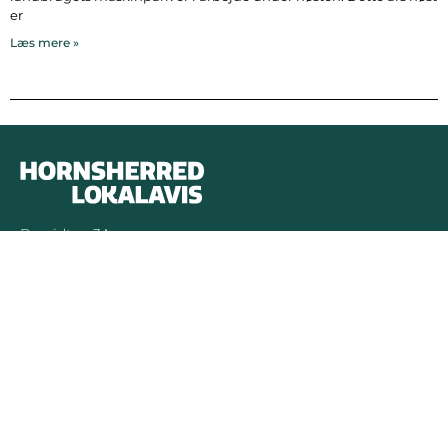
er
Læs mere »
Bymidten 3A
4050 Skibby
Telefon:
40 58 44 37
Email:
patrick@hornsherredlokalavis.dk
INFORMATION
SERVICE
Om os
Jeg har ikke