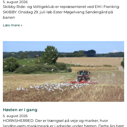
5. august 2026
Skibby Ride- og Voltigeklub er repræsenteret ved EM i Frankrig.
SKIBBY: Onsdag 29. juli løb Ester Møgelvang Søndergård på
banen
Læs mere »
Høsten er i gang
5. august 2026
HORNSHERRED: Der er trængsel på veje og marker, hvor
landbrugets maskinpark er i arbejde under høsten. Dette års høst