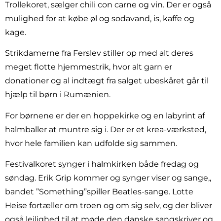
Trollekoret, sælger chili con carne og vin. Der er også
mulighed for at købe øl og sodavand, is, kaffe og
kage.
Strikdamerne fra Ferslev stiller op med alt deres
meget flotte hjemmestrik, hvor alt garn er
donationer og al indtægt fra salget ubeskåret går til
hjælp til børn i Rumænien.
For børnene er der en hoppekirke og en labyrint af
halmballer at muntre sig i. Der er et krea-værksted,
hvor hele familien kan udfolde sig sammen.
Festivalkoret synger i halmkirken både fredag og
søndag. Erik Grip kommer og synger viser og sange,,
bandet ”Something”spiller Beatles-sange. Lotte
Heise fortæller om troen og om sig selv, og der bliver
også lejlighed til at møde den danske sangskriver og