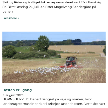
Skibby Ride- og Voltigeklub er repræsenteret ved EM i Frankrig.
SKIBBY: Onsdag 29. juli løb Ester Møgelvang Søndergård på
banen
Læs mere »
Høsten er i gang
5. august 2026
HORNSHERRED: Der er trængsel på veje og marker, hvor
landbrugets maskinpark er i arbejde under høsten. Dette års høst