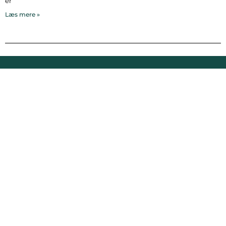
er
Læs mere »
Bymidten 3A
4050 Skibby
Telefon:
40 58 44 37
Email:
patrick@hornsherredlokalavis.dk
INFORMATION
SERVICE
Om os
Jeg har ikke
modtaget avisen