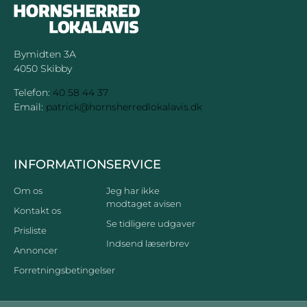
Bymidten 3A
4050 Skibby
Telefon:
40 58 44 37
Email:
patrick@hornsherredlokalavis.dk
INFORMATION
SERVICE
Om os
Jeg har ikke
modtaget avisen
Kontakt os
Se tidligere udgaver
Prisliste
Indsend læserbrev
Annoncer
Forretningsbetingelser