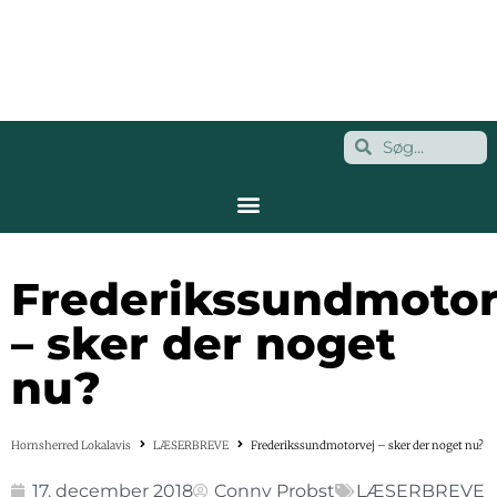
Frederikssundmotor
– sker der noget
nu?
Hornsherred Lokalavis
LÆSERBREVE
Frederikssundmotorvej – sker der noget nu?
17. december 2018
Conny Probst
LÆSERBREVE