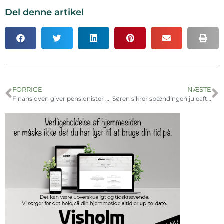
Del denne artikel
FORRIGE
NÆSTE
Finansloven giver pensionister flere penge
Søren sikrer spændingen juleaften