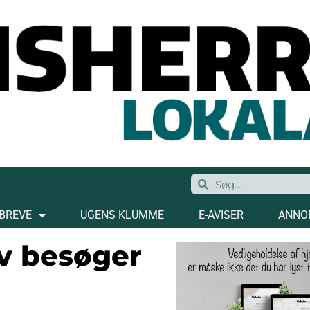
BREVE
UGENS KLUMME
E-AVISER
ANNO
ov besøger