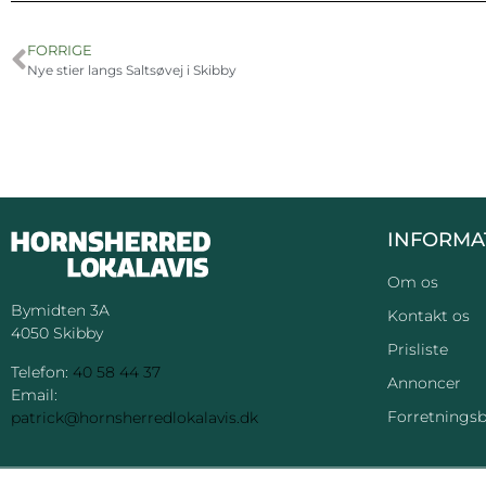
FORRIGE
Nye stier langs Saltsøvej i Skibby
INFORMA
Om os
Bymidten 3A
Kontakt os
4050 Skibby
Prisliste
Telefon:
40 58 44 37
Annoncer
Email:
Forretningsb
patrick@hornsherredlokalavis.dk