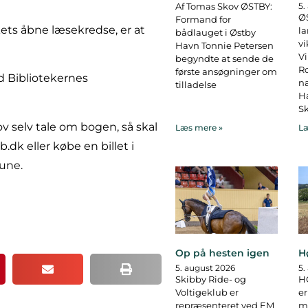
Af Tomas Skov ØSTBY:
5.
ØS
Formand for
kets åbne læsekredse, er at
la
bådlauget i Østby
vi
Havn Tonnie Petersen
Vi
begyndte at sende de
R
første ansøgninger om
d Bibliotekernes
na
tilladelse
Ha
Sk
ov selv tale om bogen, så skal
Læs mere »
Læ
dk eller købe en billet i
une.
Op på hesten igen
H
5. august 2026
5.
Skibby Ride- og
H
Voltigeklub er
er
repræsenteret ved EM
ma