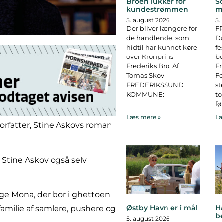
Broen lukker for
S
kundestrømmen
m
5. august 2026
5.
Der bliver længere for
F
de handlende, som
D
hidtil har kunnet køre
fe
over Kronprins
b
Frederiks Bro. Af
F
Tomas Skov
Fe
FREDERIKSSUND
st
KOMMUNE:
to
fø
Læs mere »
Læ
orfatter, Stine Askovs roman
 Stine Askov også selv
e Mona, der bor i ghettoen
Østby Havn er i mål
H
familie af samlere, pushere og
b
5. august 2026