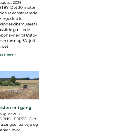
 august 2026
TBY: Det 30 meter
nge rekonstruerede
kingeskib fra
kingeskibsmuseet i
oskilde gæstede
bohavnen til Østby
vn torsdag 30. juli.
ibet
s mere »
østen er i gang
 august 2026
ORNSHERRED: Der
 trængsel på veje og
rker, hvor