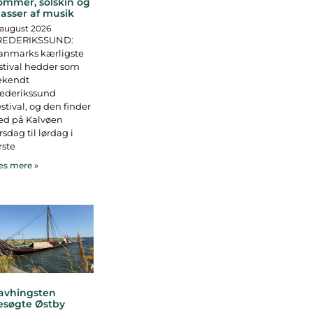
ommer, solskin og
asser af musik
 august 2026
REDERIKSSUND:
anmarks kærligste
stival hedder som
ekendt
rederikssund
stival, og den finder
ed på Kalvøen
rsdag til lørdag i
rste
s mere »
avhingsten
esøgte Østby