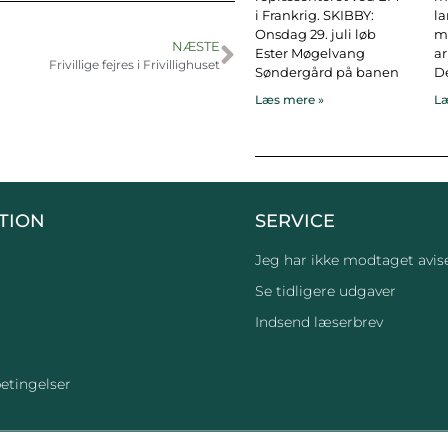
i Frankrig. SKIBBY:
l
Onsdag 29. juli løb
ma
NÆSTE
Ester Møgelvang
ar
Frivillige fejres i Frivillighuset
Søndergård på banen
De
Læs mere »
Læ
TION
SERVICE
Jeg har ikke modtaget avis
Se tidligere udgaver
Indsend læserbrev
etingelser