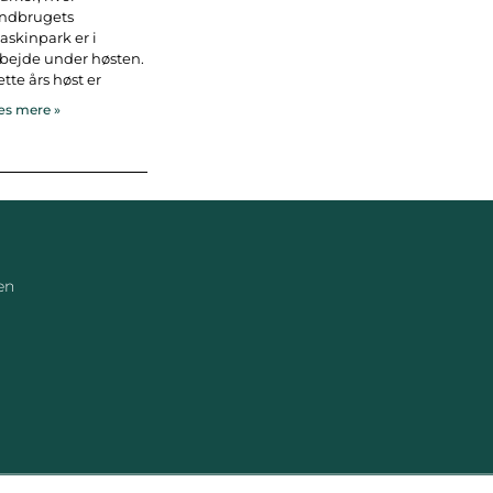
andbrugets
skinpark er i
bejde under høsten.
tte års høst er
s mere »
en