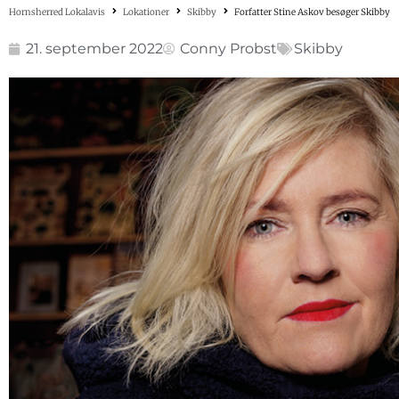
Hornsherred Lokalavis
Lokationer
Skibby
Forfatter Stine Askov besøger Skibby
21. september 2022
Conny Probst
Skibby