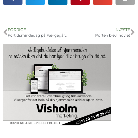
FORRIGE
NÆSTE
Fortidsmindedag på Færgegården
Porten blev indviet