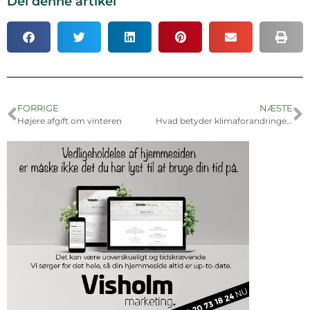
Del denne artikel
FORRIGE
NÆSTE
Højere afgift om vinteren
Hvad betyder klimaforandringerne for Frederikssund Kommune?