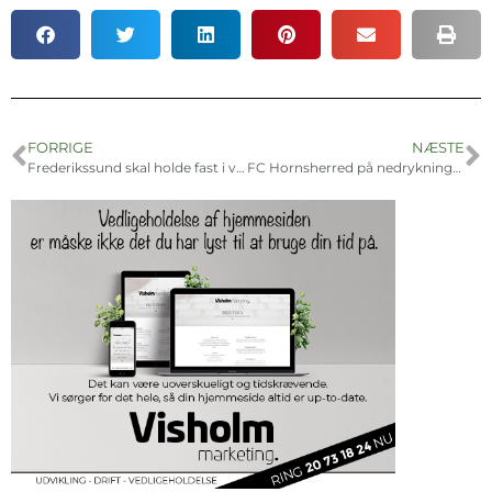
FORRIGE
NÆSTE
Frederikssund skal holde fast i væksten for erhvervslivet
FC Hornsherred på nedrykningskurs