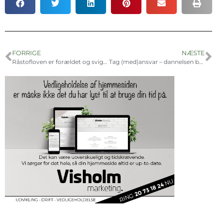
FORRIGE
NÆSTE
Råstofloven er forældet og svigter naboerne
Tag (med)ansvar – dannelsen begynder hos dig