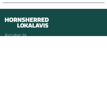
Bymidten 3A
4050 Skibby
Telefon:
40 58 44 37
Email:
patrick@hornsherredlokalavis.dk
INFORMATION
SERVICE
Om os
Jeg har ikke
modtaget avisen
Kontakt os
Se tidligere udgaver
Prisliste
Indsend læserbrev
Annoncer