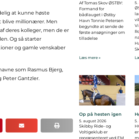
Af Tomas Skov ØSTBY:
5.
ØS
Formand for
delig at kunne høste
la
bådlauget i Østby
vi
Havn Tonnie Petersen
t blive millionærer. Men
Vi
begyndte at sende de
af deres kolleger, men de er
R
første ansøgninger om
na
tilladelse
en. Og så starter
Ha
itioner og gamle venskaber
Sk
Læs mere »
Læ
 navne som Rasmus Bjerg,
 Peter Gantzler.
Op på hesten igen
H
5. august 2026
5.
Skibby Ride- og
H
Voltigeklub er
er
repræsenteret ved EM
ma