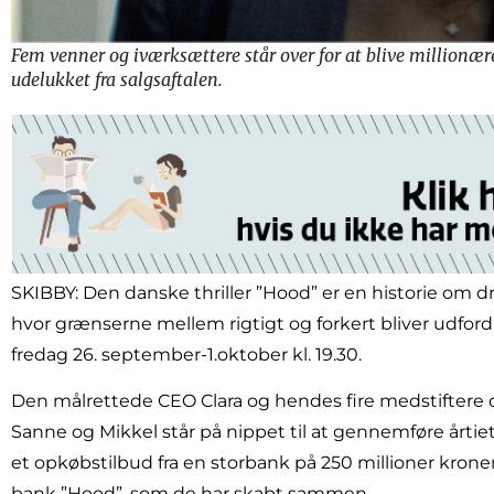
Fem venner og iværksættere står over for at blive millionærer
udelukket fra salgsaftalen.
SKIBBY: Den danske thriller ”Hood” er en historie o
hvor grænserne mellem rigtigt og forkert bliver udfordr
fredag 26. september-1.oktober kl. 19.30.
Den målrettede CEO Clara og hendes fire medstiftere
Sanne og Mikkel står på nippet til at gennemføre årtie
et opkøbstilbud fra en storbank på 250 millioner kroner
bank ”Hood”, som de har skabt sammen.