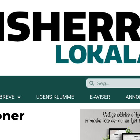
BREVE
UGENS KLUMME
E-AVISER
ANNO
oner