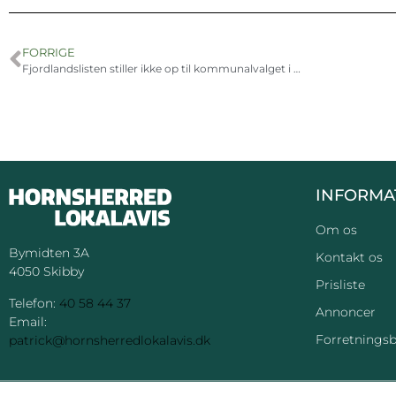
FORRIGE
Fjordlandslisten stiller ikke op til kommunalvalget i 2025
INFORMA
Om os
Bymidten 3A
Kontakt os
4050 Skibby
Prisliste
Telefon:
40 58 44 37
Annoncer
Email:
Forretningsb
patrick@hornsherredlokalavis.dk