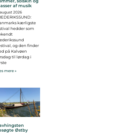
ommer, solskin og
asser af musik
 august 2026
REDERIKSSUND:
anmarks kærligste
stival hedder som
ekendt
rederikssund
stival, og den finder
ed på Kalvøen
rsdag til lørdag i
rste
s mere »
avhingsten
esøgte Østby