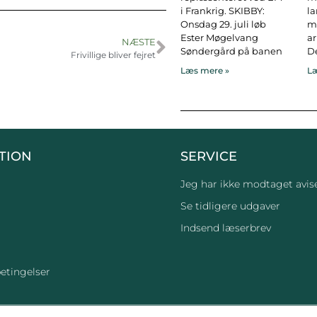
i Frankrig. SKIBBY:
l
Onsdag 29. juli løb
ma
Ester Møgelvang
ar
NÆSTE
Søndergård på banen
De
Frivillige bliver fejret
Læs mere »
Læ
TION
SERVICE
Jeg har ikke modtaget avis
Se tidligere udgaver
Indsend læserbrev
etingelser