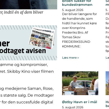
Broen lukker for
S
kundestrømmen
m
5. august 2026
5.
, indtil én af dem bliver
Der bliver længere for
F
de handlende, som
D
hidtil har kunnet køre
fe
over Kronprins
b
Frederiks Bro. Af
F
Tomas Skov
Fe
FREDERIKSSUND
st
KOMMUNE:
to
fø
Læs mere »
Læ
m drømme og kompromiser,
et. Skibby Kino viser filmen
 og medejerne Saman, Rose,
ts største salg. De modtager
 for den succesfulde digital
Østby Havn er i mål
H
b
5. august 2026