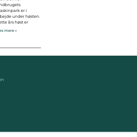
andbrugets
skinpark er i
bejde under høsten.
tte års høst er
s mere »
en