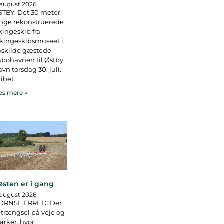
 august 2026
TBY: Det 30 meter
nge rekonstruerede
kingeskib fra
kingeskibsmuseet i
oskilde gæstede
bohavnen til Østby
vn torsdag 30. juli.
ibet
s mere »
østen er i gang
 august 2026
ORNSHERRED: Der
 trængsel på veje og
rker, hvor