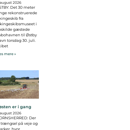
 august 2026
TBY: Det 30 meter
nge rekonstruerede
kingeskib fra
kingeskibsmuseet i
oskilde gæstede
bohavnen til Østby
vn torsdag 30. juli.
ibet
s mere »
østen er i gang
 august 2026
ORNSHERRED: Der
 trængsel på veje og
rker, hvor