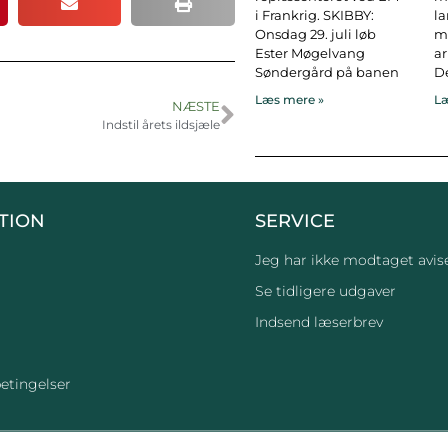
i Frankrig. SKIBBY:
l
Onsdag 29. juli løb
ma
Ester Møgelvang
ar
Søndergård på banen
De
Læs mere »
Læ
NÆSTE
Indstil årets ildsjæle
TION
SERVICE
Jeg har ikke modtaget avis
Se tidligere udgaver
Indsend læserbrev
etingelser