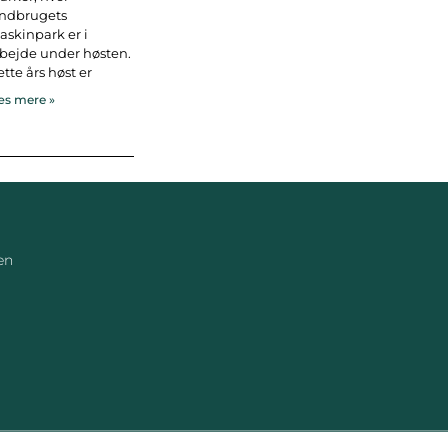
andbrugets
skinpark er i
bejde under høsten.
tte års høst er
s mere »
en