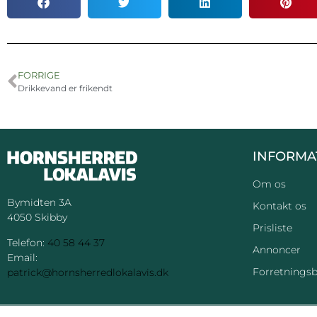
FORRIGE
Drikkevand er frikendt
INFORMA
Om os
Bymidten 3A
Kontakt os
4050 Skibby
Prisliste
Telefon:
40 58 44 37
Annoncer
Email:
Forretningsb
patrick@hornsherredlokalavis.dk