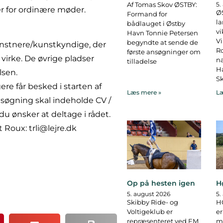
Af Tomas Skov ØSTBY:
5.
er for ordinære møder.
ØS
Formand for
la
bådlauget i Østby
vi
Havn Tonnie Petersen
Vi
begyndte at sende de
nstnere/kunstkyndige, der
R
første ansøgninger om
 virke. De øvrige pladser
na
tilladelse
Ha
lsen.
Sk
ere får besked i starten af
Læs mere »
Læ
ansøgning skal indeholde CV /
u ønsker at deltage i rådet.
 Roux: trli@lejre.dk
Op på hesten igen
H
5. august 2026
5.
Skibby Ride- og
H
Voltigeklub er
er
repræsenteret ved EM
ma