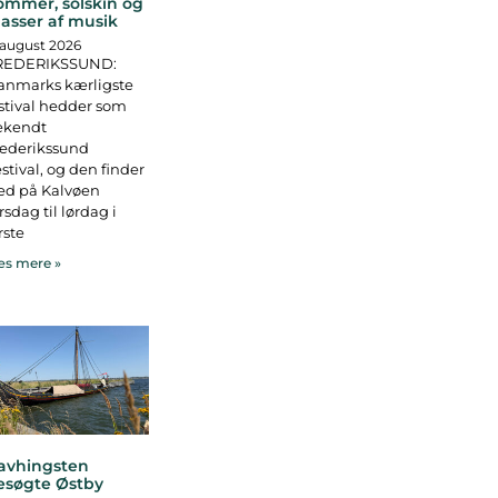
ommer, solskin og
asser af musik
 august 2026
REDERIKSSUND:
anmarks kærligste
stival hedder som
ekendt
rederikssund
stival, og den finder
ed på Kalvøen
rsdag til lørdag i
rste
s mere »
avhingsten
esøgte Østby