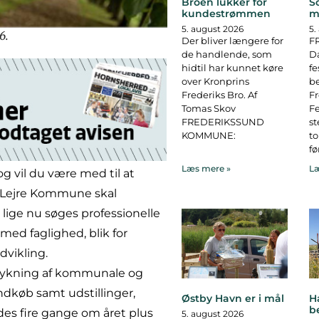
Broen lukker for
S
kundestrømmen
m
5. august 2026
5.
6.
Der bliver længere for
F
de handlende, som
D
hidtil har kunnet køre
fe
over Kronprins
b
Frederiks Bro. Af
F
Tomas Skov
Fe
FREDERIKSSUND
st
KOMMUNE:
to
fø
Læs mere »
Læ
 vil du være med til at
r? Lejre Kommune skal
lige nu søges professionelle
med faglighed, blik for
vikling.
mykning af kommunale og
ndkøb samt udstillinger,
Østby Havn er i mål
H
b
des fire gange om året plus
5. august 2026