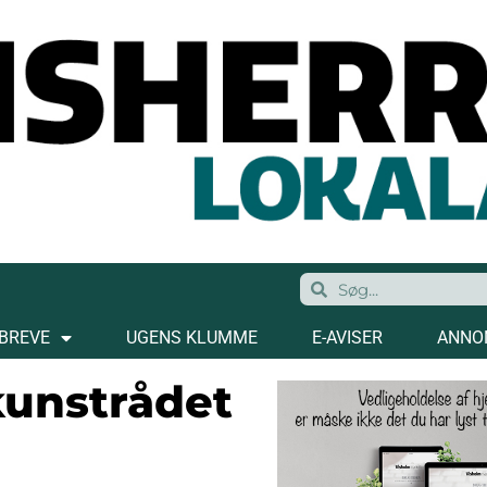
BREVE
UGENS KLUMME
E-AVISER
ANNO
dkunstrådet