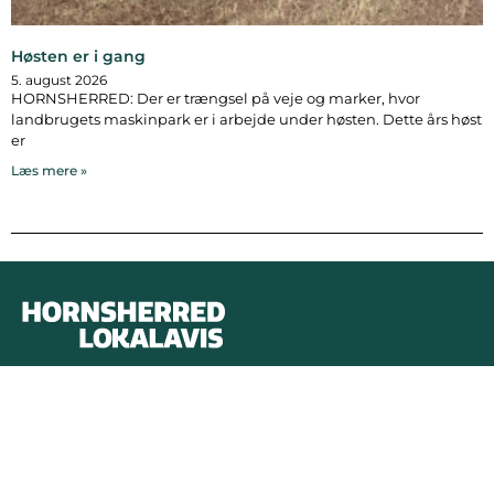
Høsten er i gang
5. august 2026
HORNSHERRED: Der er trængsel på veje og marker, hvor
landbrugets maskinpark er i arbejde under høsten. Dette års høst
er
Læs mere »
Bymidten 3A
4050 Skibby
Telefon:
40 58 44 37
Email:
patrick@hornsherredlokalavis.dk