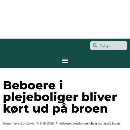
Beboere i
plejeboliger bliver
kørt ud på broen
Hornsherred Lokalavis
NYHEDER
Beboere i plejeboliger bliver kørt ud på broen