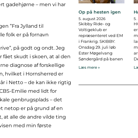
ert gadehjørne – men vi har
Op på hesten igen
H
5. august 2026
5.
Skibby Ride- og
H
en ”Fra Jylland til
Voltigeklub er
er
le folk er på fornavn
repræsenteret ved EM
ma
i Frankrig. SKIBBY:
l
Onsdag 29. juli løb
ma
ive”, på godt og ondt. Jeg
Ester Møgelvang
ar
fået skudt i skoen, at al den
Søndergård på banen
De
ne diagnose af forskellige
Læs mere »
Læ
, hvilket i Hornsherred er
r i Netto – de kan ikke rigtig
CBS-Emilie med lidt for
lokale genbrugsplads – det
t netop er på grund af en
, at alle de andre vilde ting
avisen med min første