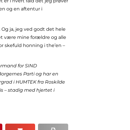
t er i hvert fald det jeg prøver
n og en aftentur i
t. Og ja, jeg ved godt det hele
ket være mine forældre og alle
or skefuld honning i the’en –
formand for SIND
Borgernes Parti og har en
rgrad i HUMTEK fra Roskilde
s – stadig med hjertet i