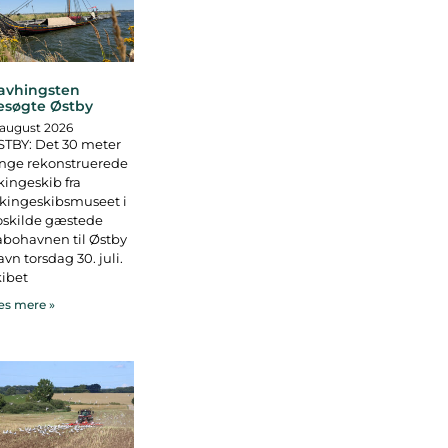
avhingsten
esøgte Østby
 august 2026
TBY: Det 30 meter
nge rekonstruerede
kingeskib fra
kingeskibsmuseet i
oskilde gæstede
bohavnen til Østby
vn torsdag 30. juli.
ibet
s mere »