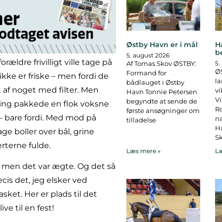
Østby Havn er i mål
H
b
5. august 2026
ældre frivilligt ville tage på
Af Tomas Skov ØSTBY:
5.
ØS
Formand for
 ikke er friske – men fordi de
la
bådlauget i Østby
 af noget med filter. Men
vi
Havn Tonnie Petersen
Vi
begyndte at sende de
ning pakkede en flok voksne
R
første ansøgninger om
– bare fordi. Med mod på
na
tilladelse
Ha
e boller over bål, grine
Sk
rterne fulde.
Læs mere »
Læ
, men det var ægte. Og det så
æcis det, jeg elsker ved
asket. Her er plads til det
ve til en fest!