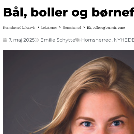
Bål, boller og børne
Hornsherred Lokalavis
Lokationer
Hornsherred
Bål, boller og børnefri zone
7. maj 2025
Emilie Schytte
Hornsherred
,
NYHED