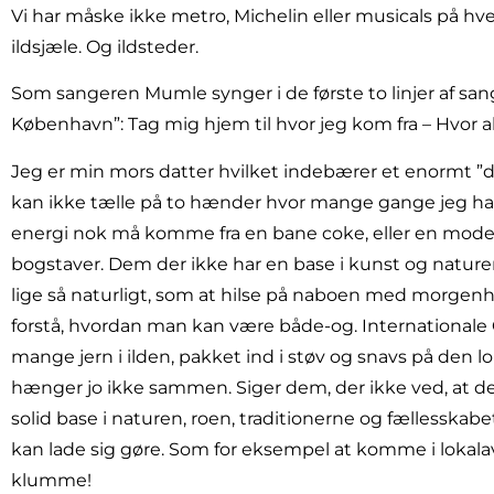
Vi har måske ikke metro, Michelin eller musicals på hv
ildsjæle. Og ildsteder.
Som sangeren Mumle synger i de første to linjer af sang
København”: Tag mig hjem til hvor jeg kom fra – Hvor al
Jeg er min mors datter hvilket indebærer et enormt ”dr
kan ikke tælle på to hænder hvor mange gange jeg har 
energi nok må komme fra en bane coke, eller en moder
bogstaver. Dem der ikke har en base i kunst og naturen
lige så naturligt, som at hilse på naboen med morgenhå
forstå, hvordan man kan være både-og. Internationale 
mange jern i ilden, pakket ind i støv og snavs på den 
hænger jo ikke sammen. Siger dem, der ikke ved, at de
solid base i naturen, roen, traditionerne og fællesskabet
kan lade sig gøre. Som for eksempel at komme i lokal
klumme!