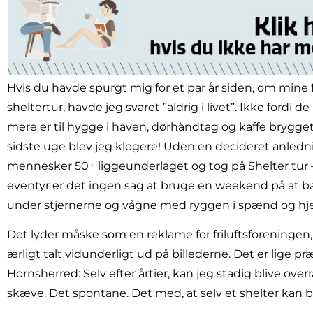
Hvis du havde spurgt mig for et par år siden, om mine for
sheltertur, havde jeg svaret ”aldrig i livet”. Ikke fordi de
mere er til hygge i haven, dørhåndtag og kaffe brygget
sidste uge blev jeg klogere! Uden en decideret anled
mennesker 50+ liggeunderlaget og tog på Shelter tur 
eventyr er det ingen sag at bruge en weekend på at bag
under stjernerne og vågne med ryggen i spænd og hje
Det lyder måske som en reklame for friluftsforeningen
ærligt talt vidunderligt ud på billederne. Det er lige pr
Hornsherred: Selv efter årtier, kan jeg stadig blive overr
skæve. Det spontane. Det med, at selv et shelter kan bli