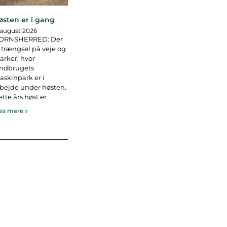
østen er i gang
 august 2026
ORNSHERRED: Der
 trængsel på veje og
rker, hvor
andbrugets
skinpark er i
bejde under høsten.
tte års høst er
s mere »