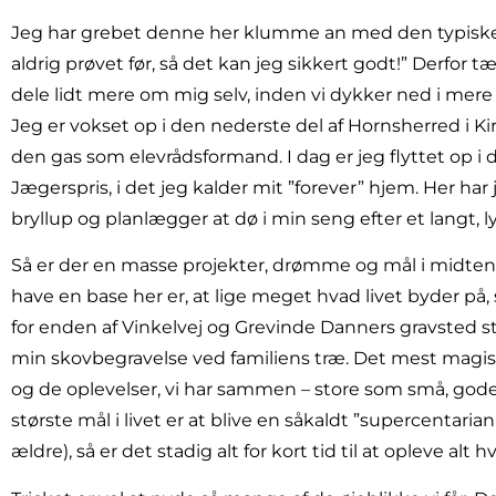
Jeg har grebet denne her klumme an med den typiske P
aldrig prøvet før, så det kan jeg sikkert godt!” Derfor tæ
dele lidt mere om mig selv, inden vi dykker ned i mer
Jeg er vokset op i den nederste del af Hornsherred i Kir
den gas som elevrådsformand. I dag er jeg flyttet op i
Jægerspris, i det jeg kalder mit ”forever” hjem. Her har
bryllup og planlægger at dø i min seng efter et langt, lyk
Så er der en masse projekter, drømme og mål i midten
have en base her er, at lige meget hvad livet byder på,
for enden af Vinkelvej og Grevinde Danners gravsted s
min skovbegravelse ved familiens træ. Det mest magiske 
og de oplevelser, vi har sammen – store som små, gode
største mål i livet er at blive en såkaldt ”supercentarian”
ældre), så er det stadig alt for kort tid til at opleve alt 