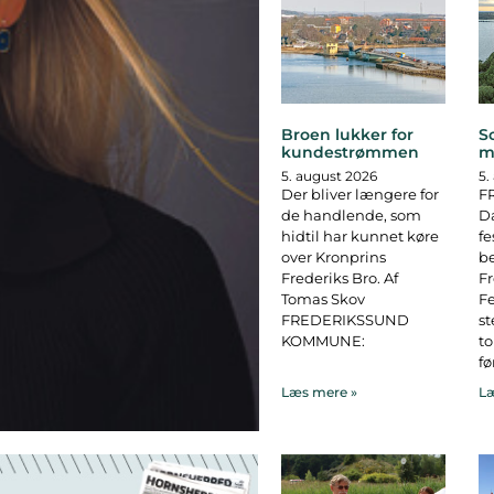
Broen lukker for
S
kundestrømmen
m
5. august 2026
5.
Der bliver længere for
F
de handlende, som
D
hidtil har kunnet køre
fe
over Kronprins
b
Frederiks Bro. Af
F
Tomas Skov
Fe
FREDERIKSSUND
st
KOMMUNE:
to
fø
Læs mere »
Læ