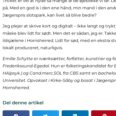
Tricket er vel at nyde så mange af de øjeblikke vi får. De
på. Med en god is i den ene hånd, min mand i den ande
Jægerspris slotspark, kan livet så blive bedre?
Jeg plejer at skrive kort og digitalt – ikke langt og tryk
måske blev lidt for sødt. Men det er sådan, jeg er. Tak
ildsjælene i Hornsherred. Lidt for sød, med en ekstra st
lokalt produceret, naturligvis.
Emilie Schytte er iværksætter, forfatter, kunstner og 
Frederikssund-Egedal. Hun er folketingskandidat for 
HA(psyk.) og Cand.merc.SOL fra CBS samt en bachelo
Universitet. Opvokset i Kirke-Såby og bosat i Jægerspri
Hornsherred.
Del denne artikel