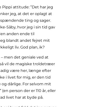
ippi attitude: ”Det har jeg
nker jeg, at det er oplagt at
e spændende ting og sager.
ke-Såby, hvor jeg i sin tid gav
 den anden ende til
 jeg blandt andet fejret mit
keligt liv. God plan, ik?
 – men det geniale ved at
 så vil de magiske troldetræer
tadig være her, længe efter
i livet for mig, er den tid
 og dårlige. For selvom mit
 (en person der er 110 år, eller
hvad livet har at byde på.