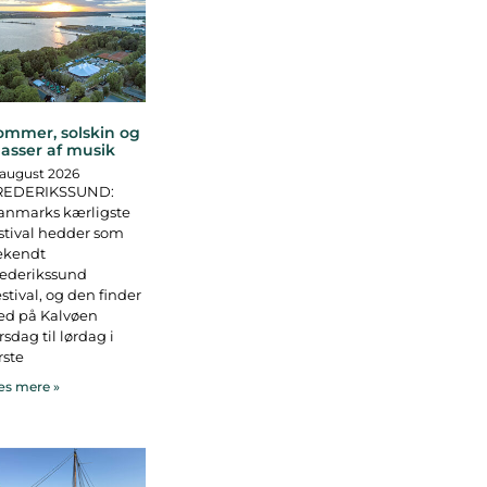
ommer, solskin og
asser af musik
 august 2026
REDERIKSSUND:
anmarks kærligste
stival hedder som
ekendt
rederikssund
stival, og den finder
ed på Kalvøen
rsdag til lørdag i
rste
s mere »