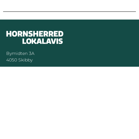
Bymidten 3A
4050 Skibby
Telefon:
40 58 44 37
Email:
patrick@hornsherredlokalavis.dk
INFORMATION
SERVICE
Om os
Jeg har ikke
modtaget avisen
Kontakt os
Se tidligere udgaver
Prisliste