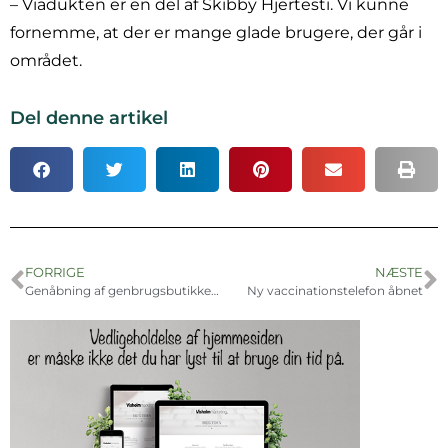
– Viadukten er en del af Skibby Hjertesti. Vi kunne
fornemme, at der er mange glade brugere, der går i
området.
Del denne artikel
FORRIGE
NÆSTE
Genåbning af genbrugsbutikker skaber jubel i Skibby og Sudan
Ny vaccinationstelefon åbnet