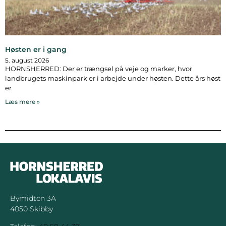
Høsten er i gang
5. august 2026
HORNSHERRED: Der er trængsel på veje og marker, hvor
landbrugets maskinpark er i arbejde under høsten. Dette års høst
er
Læs mere »
Bymidten 3A
4050 Skibby