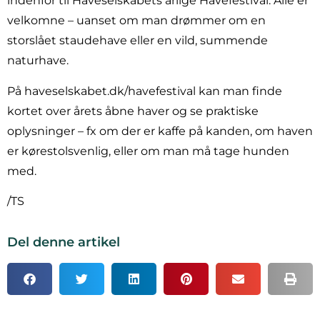
indenfor til Haveselskabets årlige Havefestival. Alle er
velkomne – uanset om man drømmer om en
storslået staudehave eller en vild, summende
naturhave.
På
haveselskabet.dk/havefestival
kan man finde
kortet over årets åbne haver og se praktiske
oplysninger – fx om der er kaffe på kanden, om haven
er kørestolsvenlig, eller om man må tage hunden
med.
/TS
Del denne artikel