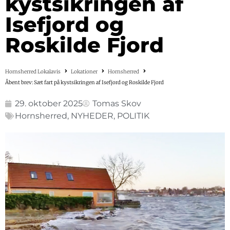
kystsikringen af
Isefjord og
Roskilde Fjord
Hornsherred Lokalavis
Lokationer
Hornsherred
Åbent brev: Sæt fart på kystsikringen af Isefjord og Roskilde Fjord
29. oktober 2025
Tomas Skov
Hornsherred
,
NYHEDER
,
POLITIK