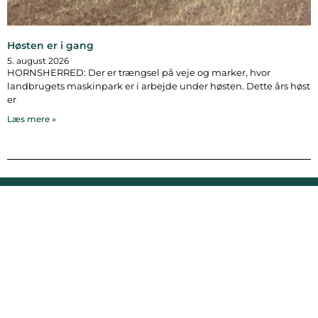
Høsten er i gang
5. august 2026
HORNSHERRED: Der er trængsel på veje og marker, hvor
landbrugets maskinpark er i arbejde under høsten. Dette års høst
er
Læs mere »
Bymidten 3A
4050 Skibby
Telefon:
40 58 44 37
Email:
patrick@hornsherredlokalavis.dk