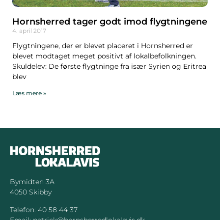
Hornsherred tager godt imod flygtningene
4. april 2017
Flygtningene, der er blevet placeret i Hornsherred er
blevet modtaget meget positivt af lokalbefolkningen.
Skuldelev: De første flygtninge fra især Syrien og Eritrea
blev
Læs mere »
Bymidten 3A
4050 Skibby
Telefon:
40 58 44 37
Email:
patrick@hornsherredlokalavis.dk