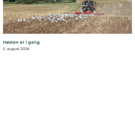
Høsten er i gang
5. august 2026
HORNSHERRED: Der er trængsel på veje og marker, hvor
landbrugets maskinpark er i arbejde under høsten. Dette års høst
er
Læs mere »
Bymidten 3A