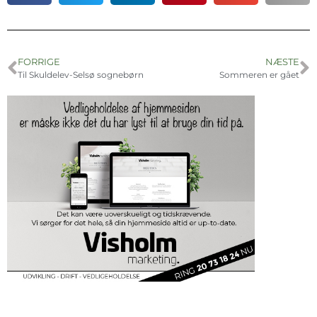
FORRIGE
NÆSTE
Til Skuldelev-Selsø sognebørn
Sommeren er gået