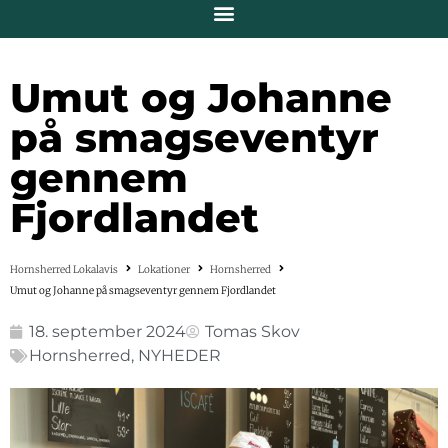
Umut og Johanne
på smagseventyr
gennem
Fjordlandet
Hornsherred Lokalavis
Lokationer
Hornsherred
Umut og Johanne på smagseventyr gennem Fjordlandet
18. september 2024
Tomas Skov
Hornsherred
,
NYHEDER