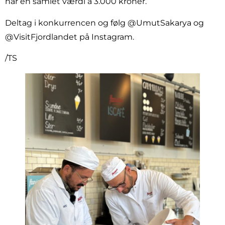
har en samlet værdi á 3.000 kroner.
Deltag i konkurrencen og følg @UmutSakarya og
@VisitFjordlandet på Instagram.
/TS