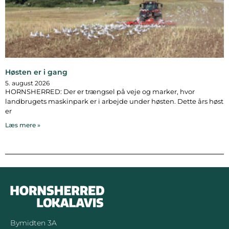
Høsten er i gang
5. august 2026
HORNSHERRED: Der er trængsel på veje og marker, hvor
landbrugets maskinpark er i arbejde under høsten. Dette års høst
er
Læs mere »
Bymidten 3A