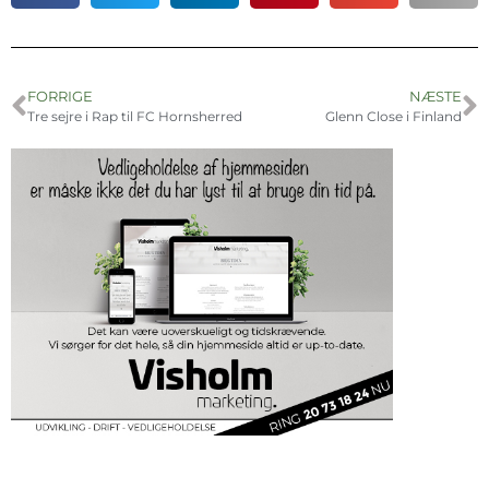
FORRIGE
NÆSTE
Tre sejre i Rap til FC Hornsherred
Glenn Close i Finland