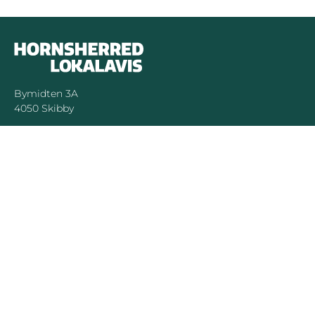
Bymidten 3A
4050 Skibby
Telefon:
40 58 44 37
Email:
patrick@hornsherredlokalavis.dk
INFORMATION
SERVICE
Om os
Jeg har ikke
modtaget avisen
Kontakt os
Se tidligere udgaver
Prisliste
Indsend læserbrev
Annoncer