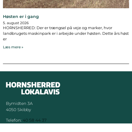
Høsten er i gang
5. august 2026
HORNSHERRED: Der er trængsel på veje og marker, hvor
landbrugets maskinpark er i arbejde under høsten. Dette års høst
er
Læs mere »
Bymidten 3A
4050 Skibby
Telefon:
40 58 44 37
Email:
patrick@hornsherredlokalavis.dk