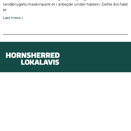
landbrugets maskinpark er i arbejde under høsten. Dette års høst
er
Læs mere »
Bymidten 3A
4050 Skibby
Telefon:
40 58 44 37
Email:
patrick@hornsherredlokalavis.dk
INFORMATION
SERVICE