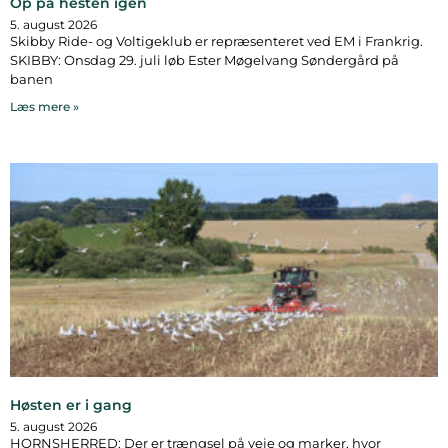
Op på hesten igen
5. august 2026
Skibby Ride- og Voltigeklub er repræsenteret ved EM i Frankrig.
SKIBBY: Onsdag 29. juli løb Ester Møgelvang Søndergård på
banen
Læs mere »
Høsten er i gang
5. august 2026
HORNSHERRED: Der er trængsel på veje og marker, hvor