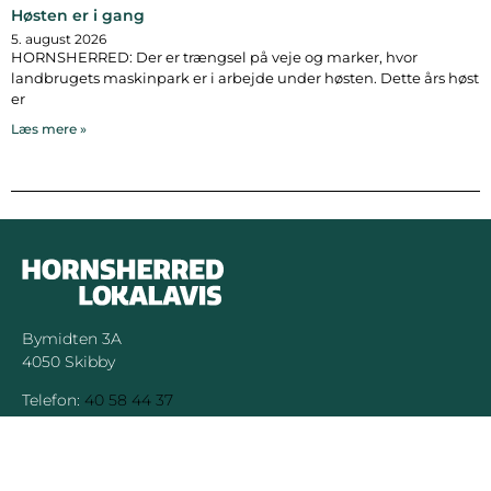
Høsten er i gang
5. august 2026
HORNSHERRED: Der er trængsel på veje og marker, hvor
landbrugets maskinpark er i arbejde under høsten. Dette års høst
er
Læs mere »
Bymidten 3A
4050 Skibby
Telefon:
40 58 44 37
Email:
patrick@hornsherredlokalavis.dk