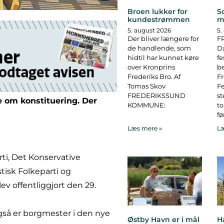
Broen lukker for
S
kundestrømmen
m
5. august 2026
5.
Der bliver længere for
F
de handlende, som
D
hidtil har kunnet køre
fe
over Kronprins
b
Frederiks Bro. Af
F
Tomas Skov
Fe
FREDERIKSSUND
st
le om konstituering. Der
KOMMUNE:
to
fø
Læs mere »
Læ
rti, Det Konservative
stisk Folkeparti og
ev offentliggjort den 29.
gså er borgmester i den nye
Østby Havn er i mål
H