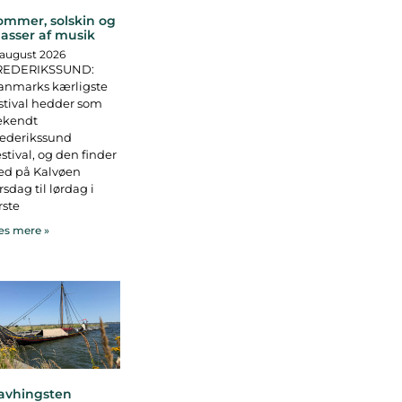
ommer, solskin og
asser af musik
 august 2026
REDERIKSSUND:
anmarks kærligste
stival hedder som
ekendt
rederikssund
stival, og den finder
ed på Kalvøen
rsdag til lørdag i
rste
s mere »
avhingsten