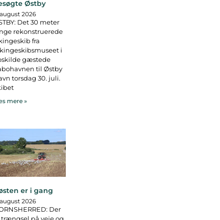
esøgte Østby
 august 2026
TBY: Det 30 meter
nge rekonstruerede
kingeskib fra
kingeskibsmuseet i
oskilde gæstede
bohavnen til Østby
vn torsdag 30. juli.
ibet
s mere »
østen er i gang
 august 2026
ORNSHERRED: Der
 trængsel på veje og