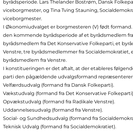
byrådsperiode. Lars Thelander Bostrøm, Dansk Folkepa
viceborgmester, og Tina Tving Stauning, Socialdemokra
viceborgmester.
I Økonomiudvalget er borgmesteren (V) født formand. 
den kommende byrådsperiode af et byrådsmedlem fra 
byrådsmedlem fra Det Konservative Folkeparti, et byr
Venstre, tre byrådsmedlemmer fra Socialdemokratiet, 
byrådsmedlem fra Venstre.
I konstitueringen er det aftalt, at der etableres følg
parti den pågældende udvalgsformand repræsenterer)
Velfærdsudvalg (formand fra Dansk Folkeparti).
Vækstudvalg (formand fra Det Konservative Folkeparti)
Opvækstudvalg (formand fra Radikale Venstre).
Uddannelsesudvalg (formand fra Venstre).
Social- og Sundhedsudvalg (formand fra Socialdemokrat
Teknisk Udvalg (formand fra Socialdemokratiet).