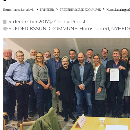
Hornsherred Lokalavis
NYHEDER
FREDERIKSSUND KOMMUNE
Konstitueringsaft
5. december 2017
Conny Probst
FREDERIKSSUND KOMMUNE
,
Hornsherred
,
NYHED