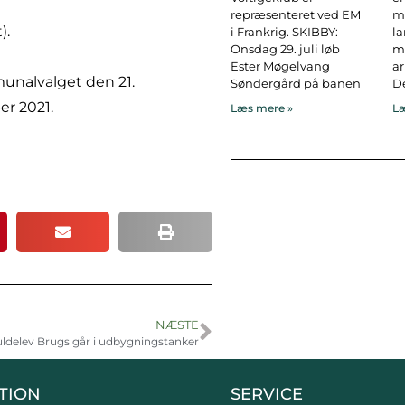
repræsenteret ved EM
ma
).
i Frankrig. SKIBBY:
l
Onsdag 29. juli løb
ma
Ester Møgelvang
ar
munalvalget den 21.
Søndergård på banen
De
er 2021.
Læs mere »
Læ
NÆSTE
uldelev Brugs går i udbygningstanker
TION
SERVICE