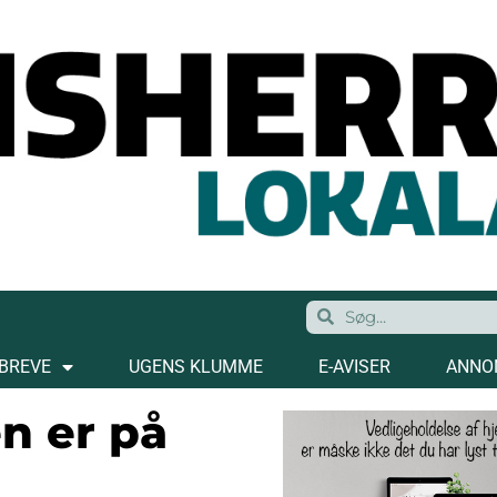
BREVE
UGENS KLUMME
E-AVISER
ANNO
n er på