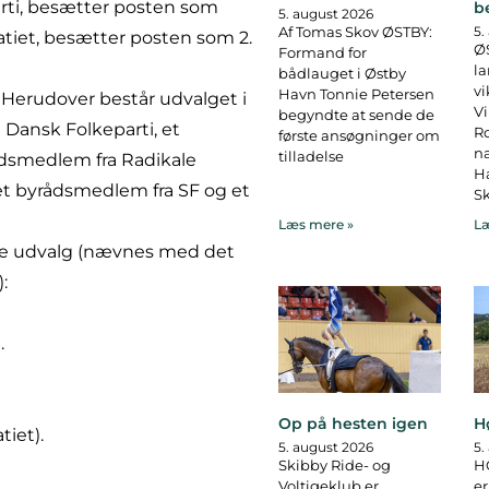
rti, besætter posten som
b
5. august 2026
Af Tomas Skov ØSTBY:
5.
tiet, besætter posten som 2.
ØS
Formand for
la
bådlauget i Østby
vi
Havn Tonnie Petersen
Herudover består udvalget i
Vi
begyndte at sende de
Dansk Folkeparti, et
R
første ansøgninger om
na
tilladelse
ådsmedlem fra Radikale
Ha
et byrådsmedlem fra SF og et
Sk
Læs mere »
Læ
ende udvalg (nævnes med det
:
.
Op på hesten igen
H
iet).
5. august 2026
5.
Skibby Ride- og
H
Voltigeklub er
er