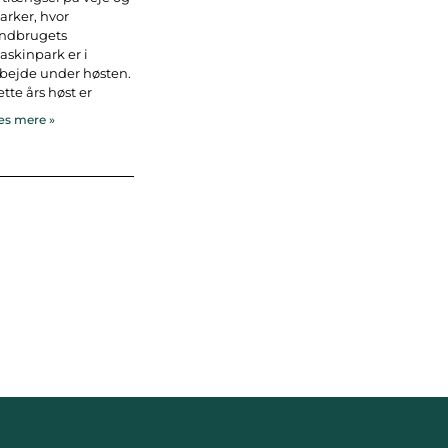
rker, hvor
andbrugets
skinpark er i
bejde under høsten.
tte års høst er
s mere »