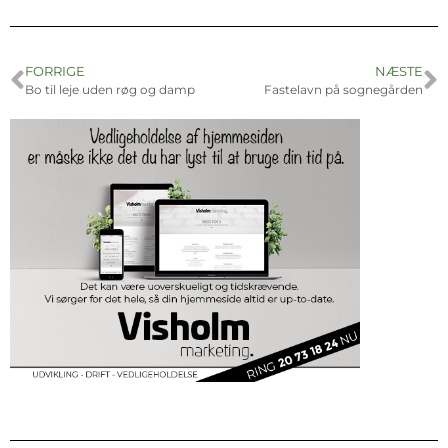
FORRIGE
NÆSTE
Bo til leje uden røg og damp
Fastelavn på sognegården