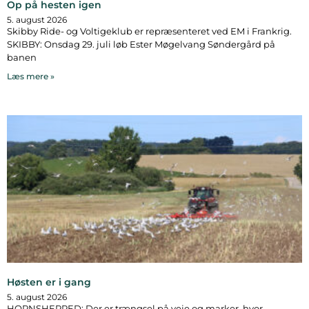
Op på hesten igen
5. august 2026
Skibby Ride- og Voltigeklub er repræsenteret ved EM i Frankrig.
SKIBBY: Onsdag 29. juli løb Ester Møgelvang Søndergård på
banen
Læs mere »
Høsten er i gang
5. august 2026
HORNSHERRED: Der er trængsel på veje og marker, hvor