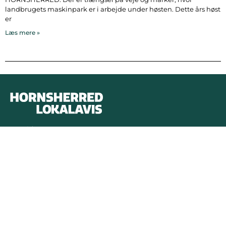
landbrugets maskinpark er i arbejde under høsten. Dette års høst
er
Læs mere »
Bymidten 3A
4050 Skibby
Telefon:
40 58 44 37
Email:
patrick@hornsherredlokalavis.dk
INFORMATION
SERVICE