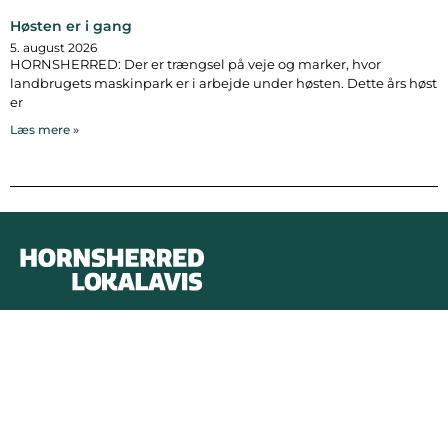
Høsten er i gang
5. august 2026
HORNSHERRED: Der er trængsel på veje og marker, hvor
landbrugets maskinpark er i arbejde under høsten. Dette års høst
er
Læs mere »
Bymidten 3A
4050 Skibby
Telefon:
40 58 44 37
Email:
patrick@hornsherredlokalavis.dk