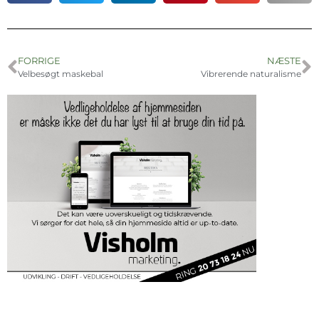
FORRIGE
NÆSTE
Velbesøgt maskebal
Vibrerende naturalisme