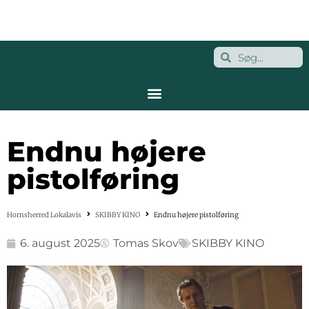
Endnu højere
pistolføring
Hornsherred Lokalavis
SKIBBY KINO
Endnu højere pistolføring
6. august 2025
Tomas Skov
SKIBBY KINO