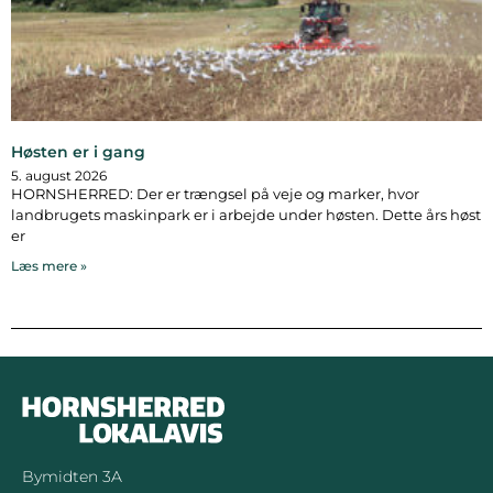
Høsten er i gang
5. august 2026
HORNSHERRED: Der er trængsel på veje og marker, hvor
landbrugets maskinpark er i arbejde under høsten. Dette års høst
er
Læs mere »
Bymidten 3A