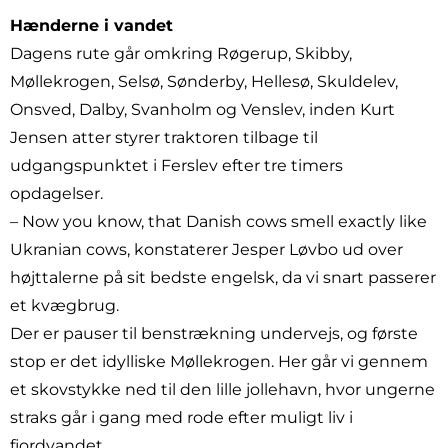
Hænderne i vandet
Dagens rute går omkring Røgerup, Skibby,
Møllekrogen, Selsø, Sønderby, Hellesø, Skuldelev,
Onsved, Dalby, Svanholm og Venslev, inden Kurt
Jensen atter styrer traktoren tilbage til
udgangspunktet i Ferslev efter tre timers
opdagelser.
– Now you know, that Danish cows smell exactly like
Ukranian cows, konstaterer Jesper Løvbo ud over
højttalerne på sit bedste engelsk, da vi snart passerer
et kvægbrug.
Der er pauser til benstrækning undervejs, og første
stop er det idylliske Møllekrogen. Her går vi gennem
et skovstykke ned til den lille jollehavn, hvor ungerne
straks går i gang med rode efter muligt liv i
fjordvandet.