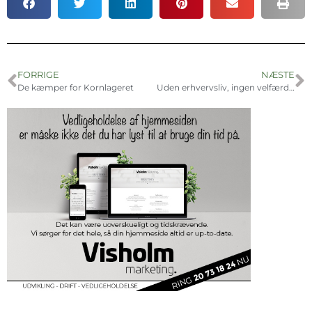
FORRIGE
NÆSTE
De kæmper for Kornlageret
Uden erhvervsliv, ingen velfærd, ingen omsorg…