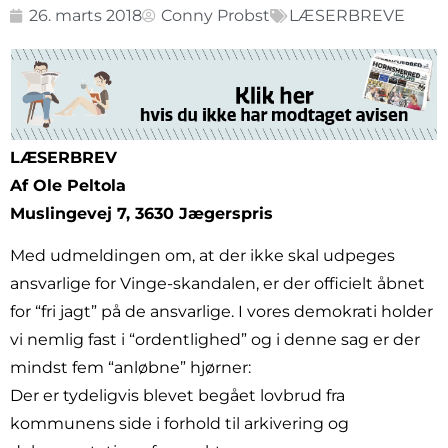
26. marts 2018
Conny Probst
LÆSERBREVE
LÆSERBREV
Af Ole Peltola
Muslingevej 7, 3630 Jægerspris
Med udmeldingen om, at der ikke skal udpeges
ansvarlige for Vinge-skandalen, er der officielt åbnet
for “fri jagt” på de ansvarlige. I vores demokrati holder
vi nemlig fast i “ordentlighed” og i denne sag er der
mindst fem “anløbne” hjørner:
Der er tydeligvis blevet begået lovbrud fra
kommunens side i forhold til arkivering og