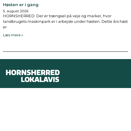
Høsten er i gang
5. august 2026
HORNSHERRED: Der er trængsel på veje og marker, hvor
landbrugets maskinpark er i arbejde under høsten. Dette års høst
er
Læs mere »
Bymidten 3A
4050 Skibby
Telefon:
40 58 44 37
Email:
patrick@hornsherredlokalavis.dk