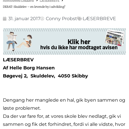
Hornsherred Lokalavis
LÆSERBREVE
DEBAT: Skuldelev – en levende by i udvikling?
31. januar 2017
Conny Probst
LÆSERBREVE
LÆSERBREV
Af Helle Borg Hansen
Bøgevej 2, Skuldelev, 4050 Skibby
Dengang her manglede en hal, gik byen sammen og
løste problemet.
Da der var fare for, at vores skole blev nedlagt, gik vi
sammen og fik det forhindret, fordi vi alle vidste, hvor