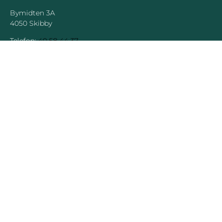
Bymidten 3A
4050 Skibby
Telefon:
40 58 44 37
Email:
patrick@hornsherredlokalavis.dk
INFORMATION
SERVICE
Om os
Jeg har ikke
modtaget avisen
Kontakt os
Se tidligere udgaver
Prisliste
Indsend læserbrev
Annoncer
Forretningsbetingelser