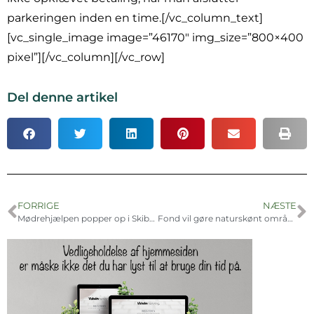
parkeringen inden en time.[/vc_column_text]
[vc_single_image image=”46170″ img_size=”800×400
pixel”][/vc_column][/vc_row]
Del denne artikel
FORRIGE
NÆSTE
Mødrehjælpen popper op i Skibby
Fond vil gøre naturskønt område mere tilgængeligt