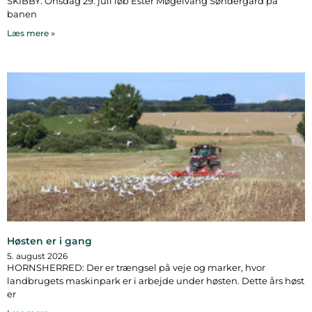
SKIBBY: Onsdag 29. juli løb Ester Møgelvang Søndergård på
banen
Læs mere »
Høsten er i gang
5. august 2026
HORNSHERRED: Der er trængsel på veje og marker, hvor
landbrugets maskinpark er i arbejde under høsten. Dette års høst
er