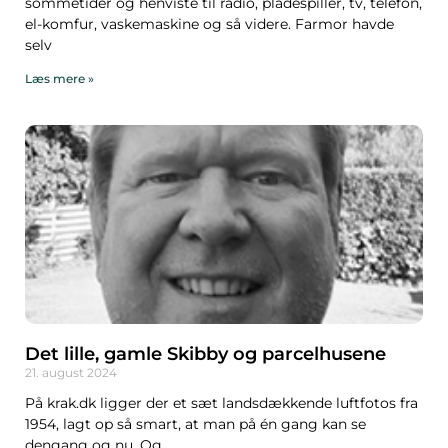
sommetider og henviste til radio, pladespiller, tv, telefon,
el-komfur, vaskemaskine og så videre. Farmor havde
selv
Læs mere »
Det lille, gamle Skibby og parcelhusene
21. august 2024
På krak.dk ligger der et sæt landsdækkende luftfotos fra
1954, lagt op så smart, at man på én gang kan se
dengang og nu. Og