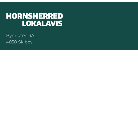
Bymidten 3A
4050 Skibby
Telefon:
40 58 44 37
Email:
patrick@hornsherredlokalavis.dk
INFORMATION
SERVICE
Om os
Jeg har ikke
modtaget avisen
Kontakt os
Se tidligere udgaver
Prisliste
Indsend læserbrev
Annoncer
Forretningsbetingelser