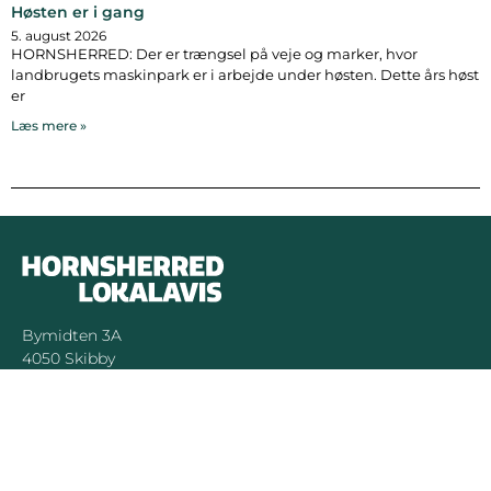
Høsten er i gang
5. august 2026
HORNSHERRED: Der er trængsel på veje og marker, hvor
landbrugets maskinpark er i arbejde under høsten. Dette års høst
er
Læs mere »
Bymidten 3A
4050 Skibby
Telefon:
40 58 44 37
Email:
patrick@hornsherredlokalavis.dk