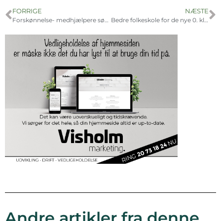
FORRIGE
NÆSTE
Forskønnelse- medhjælpere søges
Bedre folkeskole for de nye 0. klasser
Andre artikler fra denne