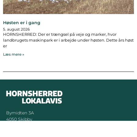
Høsten er i gang
5. august 2026
HORNSHERRED: Der er trængsel på veje og marker, hvor
landbrugets maskinpark er i arbejde under høsten. Dette års høst
er
Læs mere »
Bymidten 3A
4050 Skibby
Telefon:
40 58 44 37
Email:
patrick@hornsherredlokalavis.dk